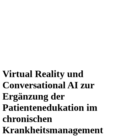
Methoden und Vorgehen im Projekt
Im Zentrum des Projekts stand der Anwendungsfall der Aufklärung
von CKD-Patient*innen über eine neue Medikamentengruppe, die
sogenannten Sodium-Glucose Co-Transporter 2 (SGLT-2)-
Inhibitoren.
Das methodische Vorgehen umfasste:
Analyse von Beratungsgesprächen
mit Nephrolog*innen,
um typische Gesprächsverläufe zu verstehen.
Iterative Entwicklung
und Testung des VR-Systems und des
Chatbots in enger Zusammenarbeit mit medizinischen
Expert*innen.
User Experience Studie
: Durchführung von drei VR-
Beratungssitzungen mit insgesamt 15 CKD-Patient*innen in
einer kontrollierten, ambulanten Krankenhausumgebung über
einen Zeitraum von sieben Monaten.
Technisch wurde ein multilineares Storyboard für die
Konsultationen in Twine entwickelt und in die VR-
Entwicklungsumgebung Unity importiert.Ein dynamisches
Dialogsystem basierend auf einer Finite-State-Machine steuert
Gespräche mit dem beratenden Avatar, dessen Äusserungen mithilfe