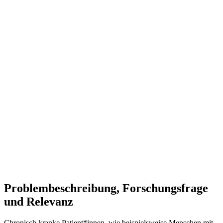
Integration von VR und Conversational AI
: Immersive
VR-Umgebungen kombiniert mit intelligenten
Sprachmodellen bieten großes Potenzial für die
Patientenedukation und sollten in zukünftige
Schulungsprogramme integriert werden.
Sorgfältige Gestaltung von Dialogen
: Zielgerichtetes
Prompt Engineering und eine strukturierte Gesprächsführung
sind entscheidend, um Patient*innen erfolgreich einzubinden
und Vertrauen in virtuelle Berater zu schaffen.
Interdisziplinäre Entwicklungsteams
: Eine enge
Zusammenarbeit zwischen Technolog*innen und
medizinischen Fachkräften ist essenziell, um valide und
praxisnahe Lösungen für den Gesundheitsbereich zu
entwickeln.
Poster
Virtual Reality und Conversational AI zur
Ergänzung der Patientenedukation im chronischen
Krankheitsmanagement