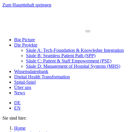
Zum Hauptinhalt springen
Big Picture
Die Projekte
Säule A: Tech-Foundation & Knowledge Integration
Säule B: Seamless Patient Path (SPP)
Säule C: Patient & Staff Empowerment (PSE)
Säule D: Management of Hospital Systems (MHS)
Wissensdatenbank
Digital Health Transformation
Spital-Spiel
Über uns
News
DE
EN
Sie sind hier:
Home