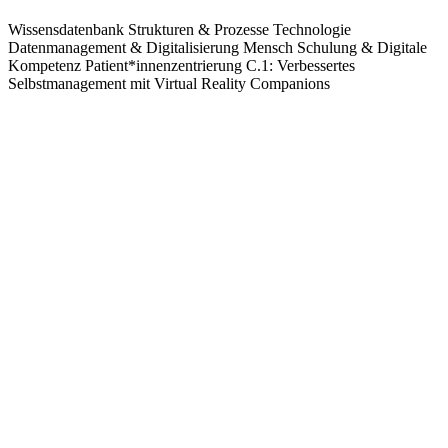
von GPT (via Microsoft Azure OpenAI) in Echtzeit generiert und
von Text in Sprache umgewandelt werden. Non-verbale
Kommunikation wird durch Salsa und Unity Animator realisiert.
Nutzerfeedback und Sitzungsdaten werden in einer Back-End-
Datenbank systematisch erfasst.
Ergebnisse und Erkenntnisse
Durch die Kombination von GPT und dem Langchain-
Framework können die Stärken großer Sprachmodelle
effektiv genutzt werden, ohne die Kontrolle über sensible
medizinische Inhalte zu verlieren.
Erfolgreiches "Prompt Engineering" erfordert ein tiefes
Verständnis der Gesprächsziele und -phasen, um
Patient*innen gezielt und engagiert in Dialoge einzubinden.
Empfehlungen für die Praxis