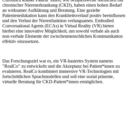
Literatur und andere Quellen
Brucker-Kley, E., Michot, J., Keller, T., Scherer, C., Segerer, S.
(2024). Virtual Reality and Conversational AI for Complementing
Patient Education in Chronic Disease Management. In: De Paolis,
L.T., Arpaia, P., Sacco, M. (eds) Extended Reality. XR Salento
2024. Lecture Notes in Computer Science, vol 15028. Springer,
Cham.
https://doi.org/10.1007/978-3-031-71704-8_27
Zitierung des Beitrags
Brucker-Kley, E., Michot, J., Keller, T., Scherer, C.,
Segerer, S. (2024). Virtual Reality und Conversational
AI zur Ergänzung der Patientenedukation im
chronischen Krankheitsmanagement. In Flagshipprojekt
SHIFT. Wissensbeitrag C.1 (Nr. 2).
Brucker-Kley, E., Michot, J., Keller, T., Scherer, C.,
Segerer, S. (2024). Virtual Reality und Conversational
AI zur Ergänzung der Patientenedukation im
chronischen Krankheitsmanagement. In Flagshipprojekt
SHIFT. Wissensbeitrag C.1 (Nr. 2).
Zurück