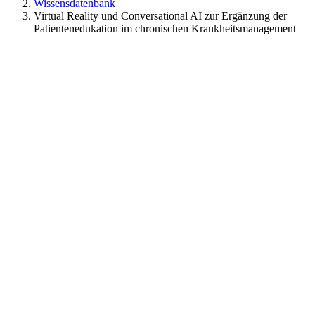
Wissensdatenbank
Virtual Reality und Conversational AI zur Ergänzung der
Patientenedukation im chronischen Krankheitsmanagement
Virtual Reality und
Conversational AI zur
Ergänzung der
Patientenedukation im
chronischen
Krankheitsmanagement
Wissensdatenbank Strukturen & Prozesse Technologie
Datenmanagement & Digitalisierung Mensch Schulung & Digitale
Kompetenz Patient*innenzentrierung C.1: Verbessertes
Selbstmanagement mit Virtual Reality Companions